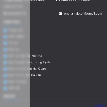
0909.57.17.18
3602866779
rongnamvietdn@gmail.com
DANH MỤC
Trang chủ
GIỚI THIỆU
Tin tức
Dịch vụ
Dịch Vụ Vận Tải Nội Địa
Vận Chuyển Hàng Đông Lạnh
Dịch Vụ Thủ Tục Hải Quan
Dịch Vụ Tư Vấn Đầu Tư
Dịch vụ khác
LIÊN HỆ
BẢN ĐỒ