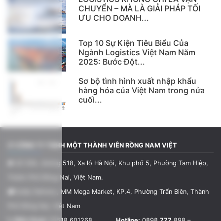
CHUYỂN – MÀ LÀ GIẢI PHÁP TỐI
ƯU CHO DOANH...
Top 10 Sự Kiện Tiêu Biểu Của
Ngành Logistics Việt Nam Năm
2025: Bước Đột...
Sơ bộ tình hình xuất nhập khẩu
hàng hóa của Việt Nam trong nửa
cuối...
CÔNG TY TNHH MỘT THÀNH VIÊN RỒNG NAM VIỆT
Số 56A, đường 518, Xa lộ Hà Nội, Khu phố 5, Phường Tam Hiệp,
Thành Phố Đồng Nai, Việt Nam.
Quầy Delivery, MM Mega Market, KP.4, Phường Trấn Biên, Thành
Phố Đồng Nai, Việt Nam
Điện thoại:
02518.601268
Hotline:
0898.
777
.898 –