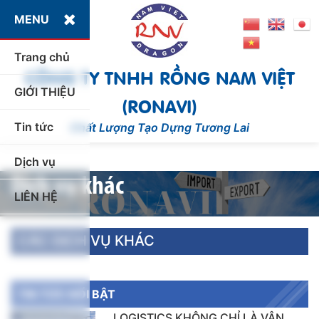
MENU
Trang chủ
CÔNG TY TNHH RỒNG NAM VIỆT
GIỚI THIỆU
(RONAVI)
Tin tức
Chất Lượng Tạo Dựng Tương Lai
»
»
Dịch vụ khác
Home
Dịch vụ
Dịch vụ
21/05/2020
Dịch vụ khác
LIÊN HỆ
CÁC DỊCH VỤ KHÁC
TIN TỨC NỔI BẬT
LOGISTICS KHÔNG CHỈ LÀ VẬN