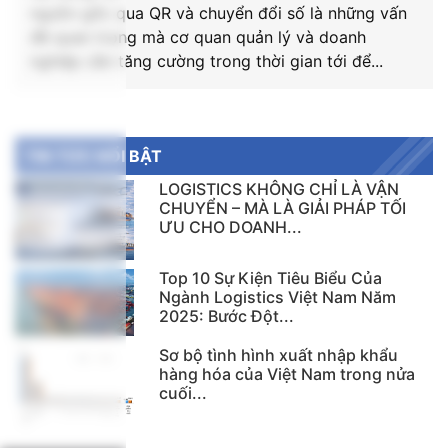
nguồn gốc qua QR và chuyển đổi số là những vấn
đề quan trọng mà cơ quan quản lý và doanh
nghiệp cần tăng cường trong thời gian tới để...
TIN TỨC NỔI BẬT
LOGISTICS KHÔNG CHỈ LÀ VẬN
CHUYỂN – MÀ LÀ GIẢI PHÁP TỐI
ƯU CHO DOANH...
Top 10 Sự Kiện Tiêu Biểu Của
Ngành Logistics Việt Nam Năm
2025: Bước Đột...
Sơ bộ tình hình xuất nhập khẩu
hàng hóa của Việt Nam trong nửa
cuối...