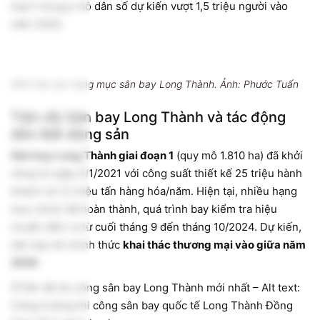
loại II và quy mô dân số dự kiến vượt 1,5 triệu người vào
năm 2045.
Hình hài các hạng mục sân bay Long Thành. Ảnh: Phước Tuấn
Tiến độ Sân bay Long Thành và tác động
đến Bất động sản
Sân bay Long Thành giai đoạn 1
(quy mô 1.810 ha) đã khởi
công từ ngày 5/1/2021 với công suất thiết kế 25 triệu hành
khách và 1,2 triệu tấn hàng hóa/năm. Hiện tại, nhiều hạng
mục chính đã hoàn thành, quá trình bay kiểm tra hiệu
chuẩn diễn ra từ cuối tháng 9 đến tháng 10/2024. Dự kiến,
sân bay sẽ chính thức
khai thác thương mại vào giữa năm
2026
.
![Tiến độ thi công sân bay Long Thành mới nhất – Alt text:
Công trường thi công sân bay quốc tế Long Thành Đồng