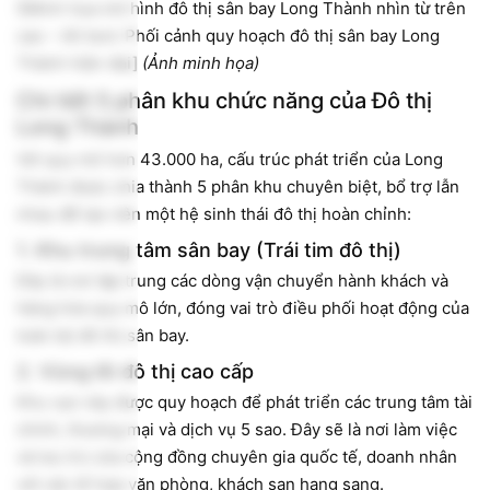
![Minh họa mô hình đô thị sân bay Long Thành nhìn từ trên
cao – Alt text: Phối cảnh quy hoạch đô thị sân bay Long
Thành hiện đại]
(Ảnh minh họa)
Chi tiết 5 phân khu chức năng của Đô thị
Long Thành
Với quy mô hơn 43.000 ha, cấu trúc phát triển của Long
Thành được chia thành 5 phân khu chuyên biệt, bổ trợ lẫn
nhau để tạo nên một hệ sinh thái đô thị hoàn chỉnh:
1. Khu trung tâm sân bay (Trái tim đô thị)
Đây là nơi tập trung các dòng vận chuyển hành khách và
hàng hóa quy mô lớn, đóng vai trò điều phối hoạt động của
toàn bộ đô thị sân bay.
2. Vùng lõi đô thị cao cấp
Khu vực này được quy hoạch để phát triển các trung tâm tài
chính, thương mại và dịch vụ 5 sao. Đây sẽ là nơi làm việc
và lưu trú của cộng đồng chuyên gia quốc tế, doanh nhân
với các tổ hợp văn phòng, khách sạn hạng sang.