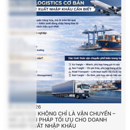
08/04/2026
LOGISTICS KHÔNG CHỈ LÀ VẬN CHUYỂN –
MÀ LÀ GIẢI PHÁP TỐI ƯU CHO DOANH
NGHIỆP XUẤT NHẬP KHẨU