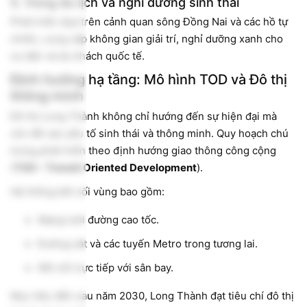
5. Vùng du lịch và nghỉ dưỡng sinh thái
Phát triển dựa trên cảnh quan sông Đồng Nai và các hồ tự
nhiên, cung cấp không gian giải trí, nghỉ dưỡng xanh cho
cư dân và du khách quốc tế.
Định hướng hạ tầng: Mô hình TOD và Đô thị
thông minh
Đô thị Long Thành không chỉ hướng đến sự hiện đại mà
còn đề cao yếu tố sinh thái và thông minh. Quy hoạch chú
trọng phát triển theo định hướng giao thông công cộng
(
TOD – Transit Oriented Development
).
Hệ thống kết nối vùng bao gồm:
Mạng lưới đường cao tốc.
Đường sắt và các tuyến Metro trong tương lai.
Kết nối trực tiếp với sân bay.
Mục tiêu đến sau năm 2030, Long Thành đạt tiêu chí đô thị