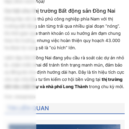
Nai]
(Ảnh minh họa)
Cơ hội cho thị trường Bất động sản Đồng Nai
Đồng Nai vốn là thủ phủ công nghiệp phía Nam với thị
trường bất động sản từng trải qua nhiều giai đoạn “nóng”.
Dù thời gian qua thanh khoản có xu hướng ảm đạm chung
theo thị trường, nhưng việc hoàn thiện quy hoạch 43.000
ha được kỳ vọng sẽ là “cú hích” lớn.
Lãnh đạo tỉnh Đồng Nai đang yêu cầu rà soát các dự án nhỏ
lẻ, chậm triển khai để tránh tình trạng manh mún, đảm bảo
sự đồng bộ cho định hướng dài hạn. Đây là tín hiệu tích cực
cho các nhà đầu tư tìm kiếm cơ hội bền vững tại
thị trường
đất nền, biệt thự và nhà phố Long Thành
trong chu kỳ mới.
Cre: vnexpress
TIN LIÊN QUAN