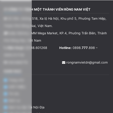
CÔNG TY TNHH MỘT THÀNH VIÊN RỒNG NAM VIỆT
Số 56A, đường 518, Xa lộ Hà Nội, Khu phố 5, Phường Tam Hiệp,
Thành Phố Đồng Nai, Việt Nam.
Quầy Delivery, MM Mega Market, KP.4, Phường Trấn Biên, Thành
Phố Đồng Nai, Việt Nam
Điện thoại:
02518.601268
Hotline:
0898.
777
.898 –
0909.57.17.18
3602866779
rongnamvietdn@gmail.com
DANH MỤC
Trang chủ
GIỚI THIỆU
Tin tức
Dịch vụ
Dịch Vụ Vận Tải Nội Địa