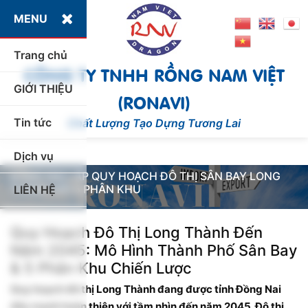
MENU
Trang chủ
CÔNG TY TNHH RỒNG NAM VIỆT
GIỚI THIỆU
(RONAVI)
Tin tức
Chất Lượng Tạo Dựng Tương Lai
»
»
Đồng Nai lập quy hoạch đô thị sân bay Long Thành
Home
Tin tức
với 5 phân khu
Dịch vụ
30/12/2025
ĐỒNG NAI LẬP QUY HOẠCH ĐÔ THỊ SÂN BAY LONG
THÀNH VỚI 5 PHÂN KHU
LIÊN HỆ
Quy Hoạch Đô Thị Long Thành Đến
Năm 2045: Mô Hình Thành Phố Sân Bay
& 5 Phân Khu Chiến Lược
Quy hoạch đô thị Long Thành đang được tỉnh Đồng Nai
đẩy mạnh hoàn thiện với tầm nhìn đến năm 2045. Đô thị