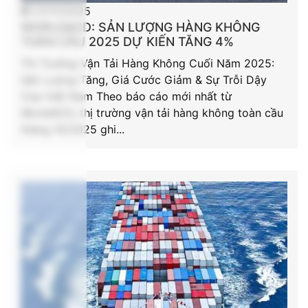
21/11/2025
WORLDACD: SẢN LƯỢNG HÀNG KHÔNG
TOÀN CẦU 2025 DỰ KIẾN TĂNG 4%
Thị Trường Vận Tải Hàng Không Cuối Năm 2025:
Sản Lượng Tăng, Giá Cước Giảm & Sự Trỗi Dậy
Của Việt Nam Theo báo cáo mới nhất từ
WorldACD, thị trường vận tải hàng không toàn cầu
tháng 10/2025 ghi...