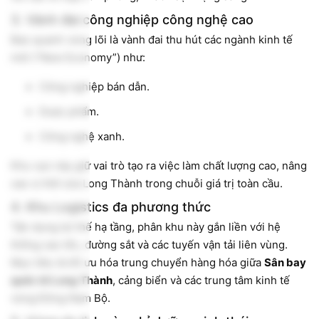
3. Vành đai công nghiệp công nghệ cao
Bao quanh vùng lõi là vành đai thu hút các ngành kinh tế
mới (“New Economy”) như:
Công nghiệp bán dẫn.
Dược phẩm.
Công nghệ xanh.
Khu vực này giữ vai trò tạo ra việc làm chất lượng cao, nâng
cao vị thế của Long Thành trong chuỗi giá trị toàn cầu.
4. Khu Logistics đa phương thức
Tận dụng lợi thế hạ tầng, phân khu này gắn liền với hệ
thống cao tốc, đường sắt và các tuyến vận tải liên vùng.
Mục tiêu là tối ưu hóa trung chuyển hàng hóa giữa
Sân bay
quốc tế Long Thành
, cảng biển và các trung tâm kinh tế
vùng Đông Nam Bộ.